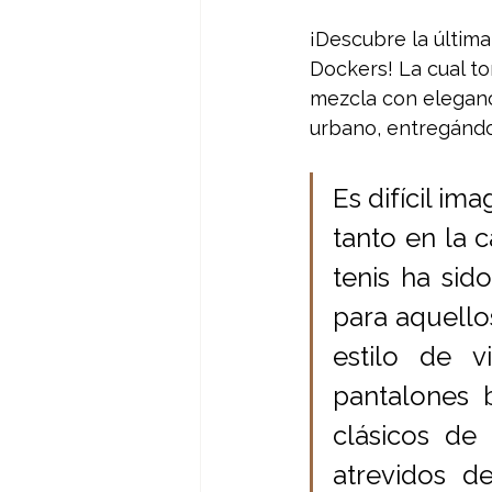
¡Descubre la últim
Dockers! La cual to
mezcla con eleganc
urbano, entregándo
Es difícil im
tanto en la c
tenis ha si
para aquellos
estilo de v
pantalones 
clásicos de
atrevidos d