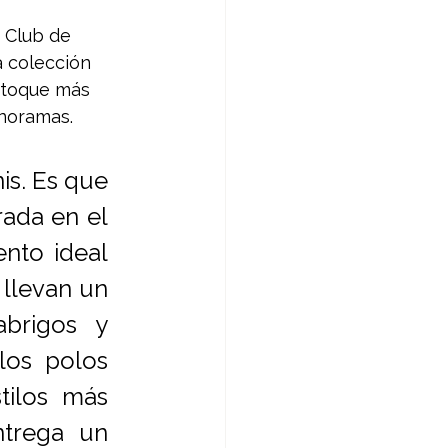
 Club de 
a colección 
 toque más 
anoramas.
is. Es que 
ada en el 
to ideal 
llevan un 
brigos y 
os polos 
ilos más 
trega un 