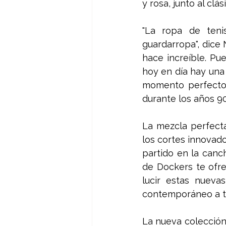
y rosa, junto al clá
"La ropa de ten
guardarropa", dice 
hace increíble. Pue
hoy en día hay una m
momento perfecto p
durante los años 90
La mezcla perfecta
los cortes innovado
partido en la canch
de Dockers te ofrec
lucir estas nueva
contemporáneo a tu
La nueva colección