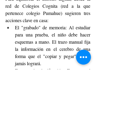
red de Colegios Cognita (red a la que 
pertenece colegio Pumahue) sugieren tres 
acciones clave en casa:
El "grabado" de memoria: Al estudiar 
para una prueba, el niño debe hacer 
esquemas a mano. El trazo manual fija 
la información en el cerebro de una 
forma que el "copiar y pegar" digital 
jamás logrará.
Entrenar la planificación: Fomentar el 
uso de diarios de vida o listas de tareas. 
Organizar ideas para plasmarlas 
físicamente en un espacio limitado (la 
hoja) entrena la secuenciación de 
pensamientos.
Freno a la dispersión: El uso del papel 
obliga a una velocidad de 
procesamiento más lenta, lo que protege 