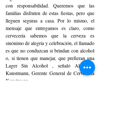
con responsabilidad. Queremos que las 
familias disfruten de estas fiestas, pero que 
lleguen seguras a casa. Por lo mismo, el 
mensaje que entregamos es claro, como 
cervecería sabemos que la cerveza es 
sinónimo de alegría y celebración, el llamado 
es que no conduzcan si brindan con alcohol 
o, si tienen que manejar, que prefieran una 
Lager Sin Alcohol , señaló Alejandro 
Kunstmann, Gerente General de Cervecería 
Kunstmann.
La primera versión de “Conductor 
Valdiviano”, desarrollada en septiembre de 
2024, logró un alto impacto y movilizó a la 
comunidad en torno a la prevención vial. 
Gracias a la colaboración entre empresa, 
autoridades y ciudadanía, la campaña 