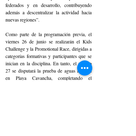
federados y en desarrollo, contribuyendo 
además a descentralizar la actividad hacia 
nuevas regiones”.
Como parte de la programación previa, el 
viernes 26 de junio se realizarán el Kids 
Challenge y la Promotional Race, dirigidas a 
categorías formativas y participantes que se 
inician en la disciplina. En tanto, el sábado 
27 se disputará la prueba de aguas abiertas 
en Playa Cavancha, completando el 
calendario de actividades del evento.
La competencia cuenta con el respaldo de la 
FECHITRI y el apoyo de Fundación 
Collahuasi, lo que permite su desarrollo bajo 
estándares organizativos y de seguridad 
acordes a competencias de carácter 