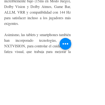
increíblemente bajo (15ms en Modo Juego), 
Dolby Vision y Dolby Atmos, Game Bar, 
ALLM, VRR y compatibilidad con 144 Hz 
para satisfacer incluso a los jugadores más 
exigentes.
Asimismo, las tablets y smartphones también 
han incorporado tecnologías, como 
NXTVISION, para controlar el cuidado y la 
fatiga visual, que trabaja para mejorar la 
experiencia de la pantalla a la vez que 
protege los ojos. Y la tecnología 5G, que 
permitirá incrementar la velocidad de 
transmisión de datos, haciendo que la 
experiencia de juego sea dinámica y sin 
cortes incómodos para los amantes de los 
videojuegos en pantallas más pequeñas.
TCL
ESPACIO CORPORATIVO