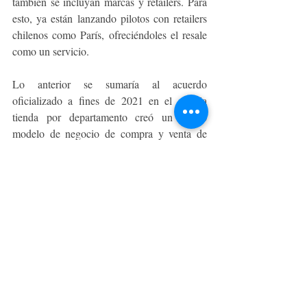
también se incluyan marcas y retailers. Para 
esto, ya están lanzando pilotos con retailers 
chilenos como París, ofreciéndoles el resale 
como un servicio.
Lo anterior se sumaría al acuerdo 
oficializado a fines de 2021 en el que 
la 
tienda por departamento
 creó un nuevo 
modelo de negocio de compra y venta de 
ropa de segunda mano en alianza con Vestuá 
y que ha permitido que clientes de la 
multitienda puedan vender su ropa en 
Paris.cl en un servicio gratuito. El sistema 
permite que el usuario solo deba seleccionar 
las prendas y agendar su retiro, dejando el 
resto del proceso a ambas compañías.  A ello 
se añaden alianzas con Falabella y Komax 
con el objetivo de acercar la moda 
sustentable a la mayor cantidad de clientes.