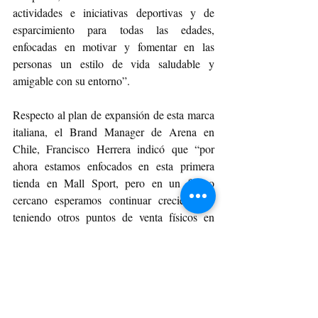
actividades e iniciativas deportivas y de 
esparcimiento para todas las edades, 
enfocadas en motivar y fomentar en las 
personas un estilo de vida saludable y 
amigable con su entorno”.
Respecto al plan de expansión de esta marca 
italiana, el Brand Manager de Arena en 
Chile, Francisco Herrera indicó que “por 
ahora estamos enfocados en esta primera 
tienda en Mall Sport, pero en un futuro 
cercano esperamos continuar creciendo y 
teniendo otros puntos de venta físicos en 
Chile, porque consideramos que es clave 
para darle peso a la marca y confianza al 
consumidor. Sumado a lo anterior, creemos 
que es una excelente forma para poder 
acercarnos, dialogar y entender sus 