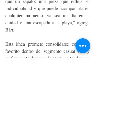
que un zapato: una pieza que refleja su 
individualidad y que puede acompañarla en 
cualquier momento, ya sea un día en la 
ciudad o una escapada a la playa," agrega 
Bier.
Esta línea promete consolidarse como un 
favorito dentro del segmento casual chic y 
reafirmar el liderazgo de Gotta en tendencias 
funcionales y sostenibles. “Con esta 
colección, no solo queremos ofrecer moda, 
sino una experiencia completa que conecte 
con las necesidades y valores de nuestras 
clientas. Boho 2025 es versátil, funcional y, 
sobre todo, auténtica, como las mujeres que 
nos inspiran a diario”, concluye Carola Bier.
BELLEZA Y MODA