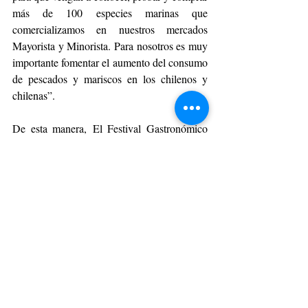
más de 100 especies marinas que 
comercializamos en nuestros mercados 
Mayorista y Minorista. Para nosotros es muy 
importante fomentar el aumento del consumo 
de pescados y mariscos en los chilenos y 
chilenas”.
De esta manera, El Festival Gastronómico 
Mar y Vino no solo será un deleite para el 
paladar, sino también una oportunidad para 
redescubrir el valor de los productos con 
denominación de origen y fomentar la 
conexión entre productores, comerciantes y 
consumidores.
Con actividades pensadas para todas las 
edades, el evento invita a santiaguinos y 
visitantes a ser parte de una celebración que 