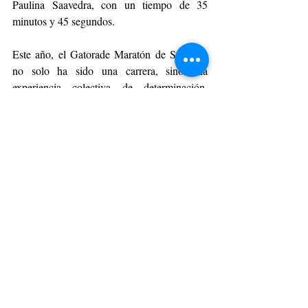
Paulina Saavedra, con un tiempo de 35 
minutos y 45 segundos.  
Este año, el Gatorade Maratón de Santiago 
no solo ha sido una carrera, sino una 
experiencia colectiva de determinación, 
compañerismo y superación personal. Cada 
corredor que cruzó la línea de meta es un 
campeón en su propio derecho, y cada 
espectador que animó desde las aceras es un 
héroe que alimentó el fuego de la pasión.
DEPORTE
Entradas recientes
Ver todo