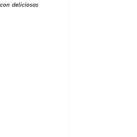
sorprenderán a los visitantes de la Feria Food and Service 2022 con deliciosas 