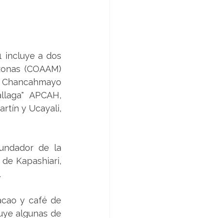
 incluye a dos 
zonas (COAAM) 
e Chancahmayo 
llaga" APCAH, 
tín y Ucayali, 
ndador de la 
de Kapashiari, 
 
cao y café de 
uye algunas de 