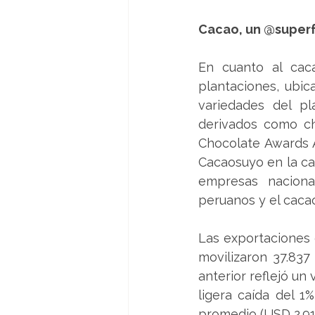
Cacao, un @super
En cuanto al cac
plantaciones, ubic
variedades del pl
derivados como ch
Chocolate Awards A
Cacaosuyo en la ca
empresas nacional
peruanos y el cacao
Las exportaciones 
movilizaron 37.837
anterior reflejó un
ligera caída del 1
promedio (USD 2.91 