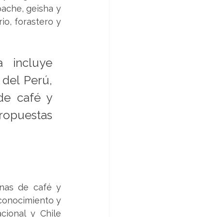
ache, geisha y 
o, forastero y 
 incluye 
del Perú, 
e café y 
ropuestas 
nas de café y 
onocimiento y 
cional y Chile 