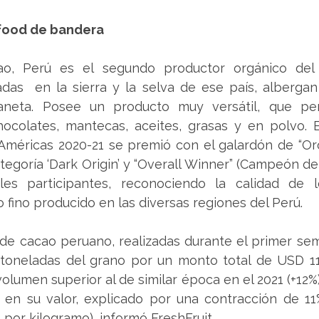
food de bandera 
ao, Perú es el segundo productor orgánico del
adas  en la sierra y la selva de ese país, albergan
aneta. Posee un producto muy versátil, que per
ocolates, mantecas, aceites, grasas y en polvo. E
méricas 2020-21 se premió con el galardón de “Oro”
tegoría ‘Dark Origin’ y “Overall Winner” (Campeón d
es participantes, reconociendo la calidad de l
 fino producido en las diversas regiones del Perú. 
de cacao peruano, realizadas durante el primer sem
 toneladas del grano por un monto total de USD 110
 volumen superior al de similar época en el 2021 (+12%
% en su valor, explicado por una contracción de 11
por kilogramo), informó FreshFruit.