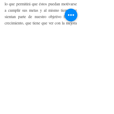
lo que permitirá que éstos puedan motivarse 
a cumplir sus metas y al mismo tiempo se 
sientan parte de nuestro objetivo final de 
crecimiento, que tiene que ver con la mejora 
del viaje de atención de los pacientes de 
centros médicos públicos y privados tanto de 
nuestro país, como de todo Latinoamérica y 
al mismo tiempo contribuir con la mejora de 
su calidad de vida. Lo anterior ha dado 
buenos frutos, ya que medimos esa felicidad 
a través del ranking mencionado 
anteriormente y, por segundo año 
consecutivo, tuvimos buenos resultados.
Esta es nuestra estrategia, pero es clave que 
cada organización sea capaz de elaborar una, 
que les permita tomar decisiones y diseñar 
iniciativas de personas de manera consistente 