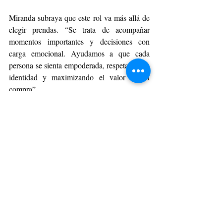
Miranda subraya que este rol va más allá de 
elegir prendas. “Se trata de acompañar 
momentos importantes y decisiones con 
carga emocional. Ayudamos a que cada 
persona se sienta empoderada, respetando su 
identidad y maximizando el valor de su 
compra”.
¿Cómo puedo acceder al 
servicio?
La reserva se realiza a través del sitio 
https://agendador.falabella.com/mas
 o 
mediante los códigos QR disponibles en las 
tiendas. Con la incorporación de Plaza 
Egaña, el servicio refuerza su presencia en la 
Región Metropolitana y se alinea con una 