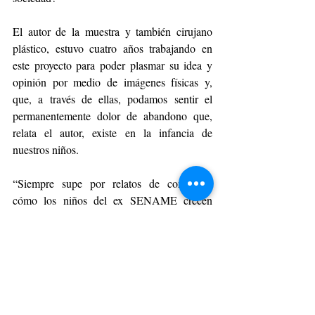
El autor de la muestra y también cirujano 
plástico, estuvo cuatro años trabajando en 
este proyecto para poder plasmar su idea y 
opinión por medio de imágenes físicas y, 
que, a través de ellas, podamos sentir el 
permanentemente dolor de abandono que, 
relata el autor, existe en la infancia de 
nuestros niños. 
“Siempre supe por relatos de conocidos 
cómo los niños del ex SENAME crecen 
atrapados por una maraña legal que retrasa, 
dificulta y en cientos de casos, hace 
imposible que sean adoptados por familias 
dispuestas a entregarles todas las 
oportunidades, que un indiferente sistema les 
niega. Fue así que comencé a modelar lo 