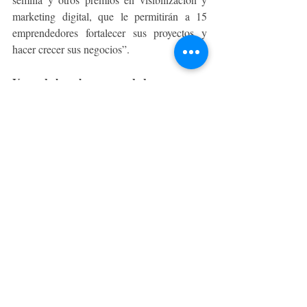
marketing digital, que le permitirán a 15 
emprendedores fortalecer sus proyectos y 
hacer crecer sus negocios”.
Voces de las y los emprendedores
Desde la experiencia de los participantes, el 
impacto del programa fue tanto técnico como 
personal. Marcela Febrero, emprendedora, 
valoró que “significa el impulso que 
necesitaba para creer un poquito más en mí. 
Trabajar con la salud mental, trabajar con 
dolencias físicas y saber que hay alternativas 
naturales que no invadan tanto nuestro 
cuerpo, era este el impulso que necesitaba 
para seguir creciendo”.
En la misma línea, Patricia Baquedano, 