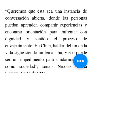
“Queremos que esta sea una instancia de 
conversación abierta, donde las personas 
puedan aprender, compartir experiencias y 
encontrar orientación para enfrentar con 
dignidad y sentido el proceso de 
envejecimiento. En Chile, hablar del fin de la 
vida sigue siendo un tema tabú, y eso puede 
ser un impedimento para cuidarnos mejor 
como sociedad”, señala Nicolás de la 
Carrera, CEO de SITU.
Las charlas están dirigidas a familiares, 
cuidadores, profesionales de la salud y 
cualquier persona interesada en acompañar 
mejor a quienes enfrentan la última etapa de 
la vida. La inscripción es gratuita y se puede 
realizar en el formulario 
online
https://bit.ly/charlas-situ
.