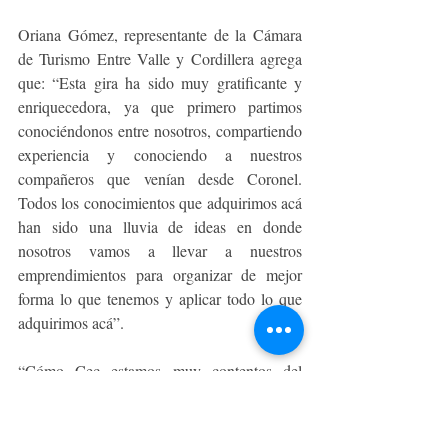
Oriana Gómez, representante de la Cámara 
de Turismo Entre Valle y Cordillera agrega 
que: “Esta gira ha sido muy gratificante y 
enriquecedora, ya que primero partimos 
conociéndonos entre nosotros, compartiendo 
experiencia y conociendo a nuestros 
compañeros que venían desde Coronel. 
Todos los conocimientos que adquirimos acá 
han sido una lluvia de ideas en donde 
nosotros vamos a llevar a nuestros 
emprendimientos para organizar de mejor 
forma lo que tenemos y aplicar todo lo que 
adquirimos acá”.
“Cómo Cec estamos muy contentos del 
resultado de esta gira pues complementa un 
proceso formativo previo  y consideramos 
que el impacto de aprender por medio de 