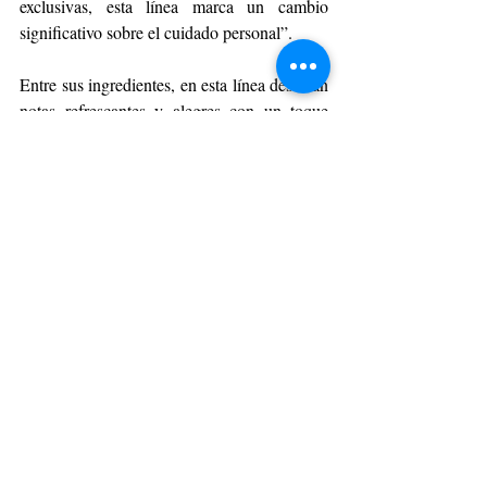
exclusivas, esta línea marca un cambio 
significativo sobre el cuidado personal”.
Entre sus ingredientes, en esta línea destacan 
notas refrescantes y alegres con un toque 
cítrico y frutal, que brindan una completa 
descripción olfativa. Su cuerpo revela la 
alegría y la delicadeza del hibisco, mientras 
que el fondo amaderado y envolvente se 
contrasta con la suavidad reconfortante del 
Musk.
Descubre la armonía del cuidado personal 
Tododia Acerola e Hibisco
con Natura 
, 
¡una experiencia sensorial que cuida todo de 
ti, durante el verano! ¿Qué esperas para 
probarla y darle a tu piel todo el cuidado que 
necesita?
BELLEZA Y MODA