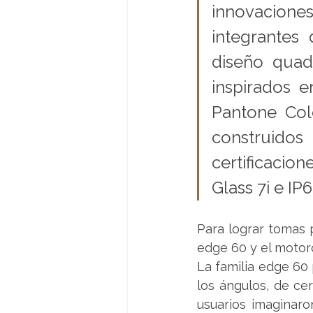
innovacione
integrantes
diseño quad
inspirados e
Pantone Colo
construido
certificacio
Glass 7i e IP
Para lograr tomas 
edge 60 y el motor
La familia edge 60
los ángulos, de ce
usuarios imaginaron