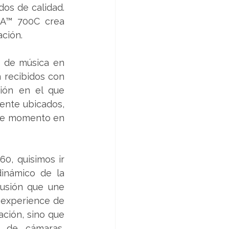
os de calidad. 
A™ 700C crea 
ación.
 de música en 
 recibidos con 
ión en el que 
ente ubicados, 
se momento en 
0, quisimos ir 
inámico de la 
usión que une 
 experience de 
ción, sino que 
 de cámaras, 