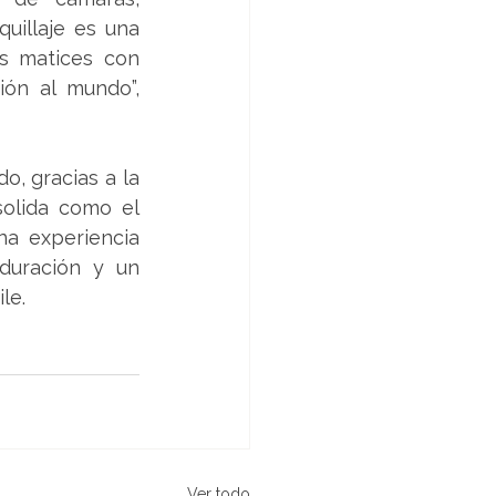
uillaje es una 
s matices con 
ón al mundo”, 
, gracias a la 
olida como el 
a experiencia 
duración y un 
le.
Ver todo