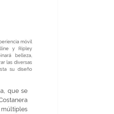
eriencia móvil 
line y Ripley 
ará belleza, 
r las diversas 
sta su diseño 
a, que se 
ostanera 
últiples 