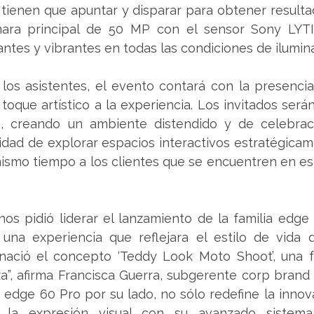
tienen que apuntar y disparar para obtener resultad
ara principal de 50 MP con el sensor Sony LYTI
ntes y vibrantes en todas las condiciones de ilumin
los asistentes, el evento contará con la presencia
toque artístico a la experiencia. Los invitados serán
as, creando un ambiente distendido y de celebrac
idad de explorar espacios interactivos estratégicam
ismo tiempo a los clientes que se encuentren en e
s pidió liderar el lanzamiento de la familia edge 6
una experiencia que reflejara el estilo de vida d
 nació el concepto ‘Teddy Look Moto Shoot’, una f
za”, afirma Francisca Guerra, subgerente corp brand
a edge 60 Pro por su lado, no sólo redefine la innova
 la expresión visual con su avanzado sistema