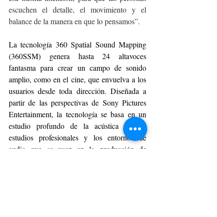
escuchen el detalle, el movimiento y el 
balance de la manera en que lo pensamos”.
La tecnología 360 Spatial Sound Mapping 
(360SSM) genera hasta 24 altavoces 
fantasma para crear un campo de sonido 
amplio, como en el cine, que envuelva a los 
usuarios desde toda dirección. Diseñada a 
partir de las perspectivas de Sony Pictures 
Entertainment, la tecnología se basa en un 
estudio profundo de la acústica de los 
estudios profesionales y los entornos de 
audio que se usan en la producción de 
películas. Al crear el sonido directo y los 
reflejos naturales característicos del cine, 
360SSM transforma una habitación en un 
espacio sonoro inmersivo utilizando 
únicamente el diseño de altavoces ya 