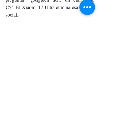
C?". El Xiaomi 17 Ultra elimina esa fricción 
social.
Poseer este nivel de autonomía cambia la 
forma en que interactúas con tu entorno. Te 
permite ser más espontáneo. ¿Un viaje de fin 
de semana improvisado? ¿Una jornada de 
fotografía urbana que se extiende hasta el 
amanecer? Con 6.000 mAh, el límite ya no 
es la tecnología, sino tu propia energía. 
El Xiaomi 17 Ultra no solo captura tu vida 
con una calidad cinematográfica, sino que se 
asegura de estar encendido para vivirla 
contigo, segundo a segundo.
TECNOLOGÍA