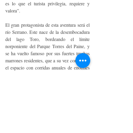
es lo que el turista privilegia, requiere y 
valora”.
El gran protagonista de esta aventura será el 
río Serrano. Este nace de la desembocadura 
del lago Toro, bordeando el límite 
norponiente del Parque Torres del Paine, y 
se ha vuelto famoso por sus fuertes truchas 
marrones residentes, que a su vez comparten 
el espacio con corridas anuales de enormes 
salmones Chinook y truchas migratorias, de 
un peso que fácilmente supera los 10 kilos.
Durante el recorrido en esta gran aventura, se 
puede compartir ocasionalmente con fauna 
salvaje, como zorros, ñandúes, aves rapaces, 
y coloridas aves acuáticas como flamencos y 
diversas especies de patos. “Esta gran 
variedad de especies, habitando los ríos y 