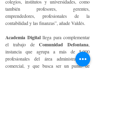
colegios, institutos y universidades, como 
también profesores, gerentes, 
emprendedores, profesionales de la 
contabilidad y las finanzas”, añade Valdés.
Academia Digital
 llega para complementar 
Comunidad Defontana
el trabajo de 
, 
instancia que agrupa a más de 5.000 
profesionales del área administrativa y 
comercial, y que busca ser un punto de 
encuentro e interacción entre profesionales, 
estudiantes y personas relacionadas a la 
gestión administrativa y contable, y al 
emprendimiento.
Comunidad Defontana
“Con 
 abrimos un 
espacio para que las personas puedan 
conversar y compartir información útil sobre 
recursos humanos, finanzas, ventas y 