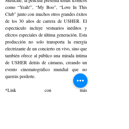
Musicale, la película presenta temas icónicos 
como “Yeah!”, “My Boo”, “Love In This 
Club” junto con muchos otros grandes éxitos 
de los 30 años de carrera de USHER. El 
espectáculo incluye vestuarios inéditos y 
efectos especiales de última generación. Esta 
producción no solo transporta la energía 
electrizante de un concierto en vivo, sino que 
también ofrece al público una mirada íntima 
de USHER detrás de cámaras, creando un 
evento cinematográfico mundial que no 
querrás perderte.
*Link con más 
info: 
https://www.cinemark.cl/pelicula?
corporate_film_id=99315
PANORAMAS