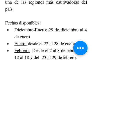
una de las regiones más cautivadoras del 
país.
Fechas disponibles:
Diciembre-Enero:
 29 de diciembre al 4 
de enero
Enero:
 desde el 22 al 28 de enero
Febrero:
  Desde el 2 al 8 de febrero, del 
12 al 18 y del  23 al 29 de febrero.
Marzo
: 8 al 14  y del 20 al 26 de 
marzo.
https://masaitravel.cl/carretera-austral
La alternativa perfecta para quienes 
anhelan sumergirse en la antigüedad 
Egipcia
“Egipto: el origen de la historia”