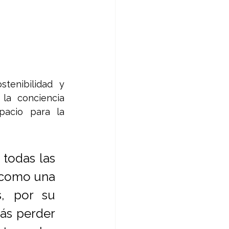
enibilidad y 
la conciencia 
acio para la 
todas las 
 como una 
, por su 
ás perder 