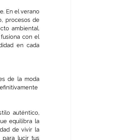
. En el verano 
, procesos de 
to ambiental. 
fusiona con el 
didad en cada 
es de la moda 
initivamente  
lo auténtico, 
 equilibra la 
ad de vivir la 
ara lucir tus 