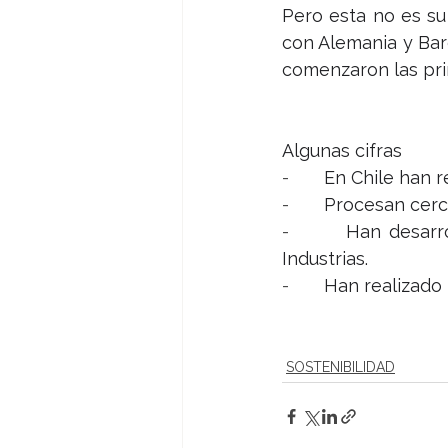
Pero esta no es su 
con Alemania y Barc
comenzaron las pri
Algunas cifras
-       
En Chile han r
-       
Procesan cerca
-       
Han desarro
Industrias.
-       
Han realizado 
SOSTENIBILIDAD