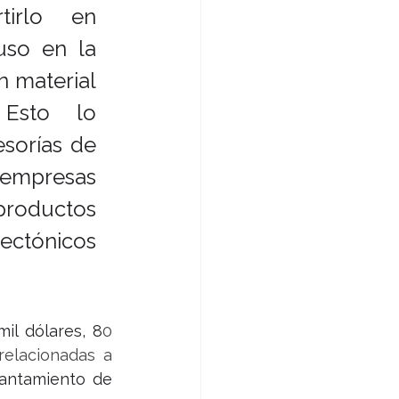
tirlo en 
so en la 
 material 
Esto lo 
orías de 
 empresas 
roductos 
ectónicos 
mil dólares, 8
0 
elacionadas a 
antamiento de 