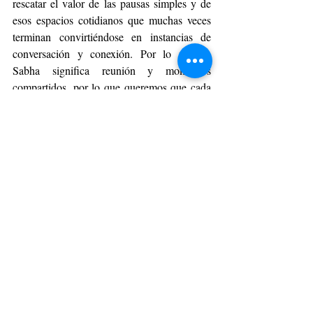
rescatar el valor de las pausas simples y de 
esos espacios cotidianos que muchas veces 
terminan convirtiéndose en instancias de 
conversación y conexión. Por lo mismo, 
Sabha significa reunión y momentos 
compartidos, por lo que queremos que cada 
taza se convierta en un espacio para 
detenerse, conectar y disfrutar algo simple, 
pero significativo”, señala Ribalta.
Así, la apuesta de Sabha se consolida en un 
momento en que el consumo se mueve hacia 
experiencias más personales, donde el 
bienestar también empieza a relacionarse con 
espacios de disfrute. “En un país donde el té 
sigue ocupando un lugar central en la vida 
diaria, la categoría comienza a abrirse a 
nuevas formas de consumo que mezclan 
tradición, ingredientes naturales y 