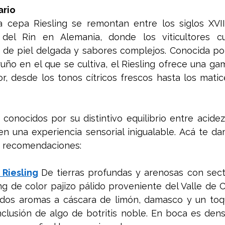
rio 
 cepa Riesling se remontan entre los siglos XVIII
 del Rin en Alemania, donde los viticultores c
a de piel delgada y sabores complejos. Conocida po
rruño en el que se cultiva, el Riesling ofrece una ga
r, desde los tonos cítricos frescos hasta los matic
conocidos por su distintivo equilibrio entre acidez
cen una experiencia sensorial inigualable. Acá te d
s recomendaciones: 
Riesling
De tierras profundas y arenosas con secto
ng de color pajizo pálido proveniente del Valle de C
ados aromas a cáscara de limón, damasco y un toqu
nclusión de algo de botritis noble. En boca es dens