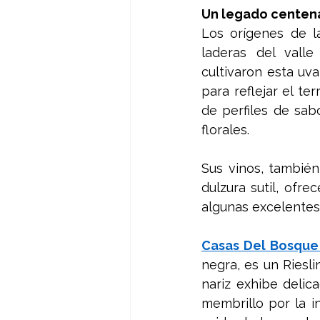
Un legado centena
Los orígenes de la
laderas del valle
cultivaron esta uv
para reflejar el te
de perfiles de sabo
florales.
Sus vinos, también 
dulzura sutil, ofre
algunas excelente
Casas Del Bosque 
negra, es un Riesli
nariz exhibe delic
membrillo por la i