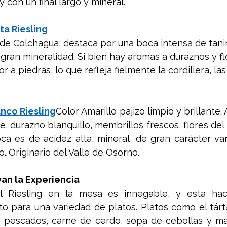
 con un final largo y mineral.
ta Riesling
e de Colchagua, destaca por una boca intensa de tanin
gran mineralidad. Si bien hay aromas a duraznos y fl
r a piedras, lo que refleja fielmente la cordillera, las
nco Riesling
Color Amarillo pajizo limpio y brillante.
e, durazno blanquillo, membrillos frescos, flores del 
a es de acidez alta, mineral, de gran carácter variet
go
. 
Originario del Valle de Osorno.
van la Experiencia
el Riesling en la mesa es innegable, y esta ha
 para una variedad de platos. Platos como el tárta
o, pescados, carne de cerdo, sopa de cebollas y ma