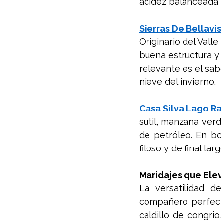
acidez balanceada y
Sierras De Bellavis
Originario del Vall
buena estructura y 
relevante es el sabo
nieve del invierno.
Casa Silva Lago Ra
sutil, manzana verd
de petróleo. En boc
filoso y de final lar
Maridajes que Ele
La versatilidad d
compañero perfecto
caldillo de congri