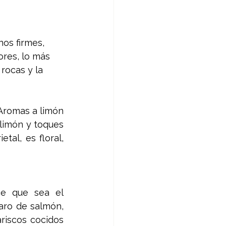
os firmes, 
ores, lo más 
 rocas y la 
 Aromas a limón 
limón y toques 
al, es floral, 
ce que sea el 
ro de salmón, 
riscos cocidos 