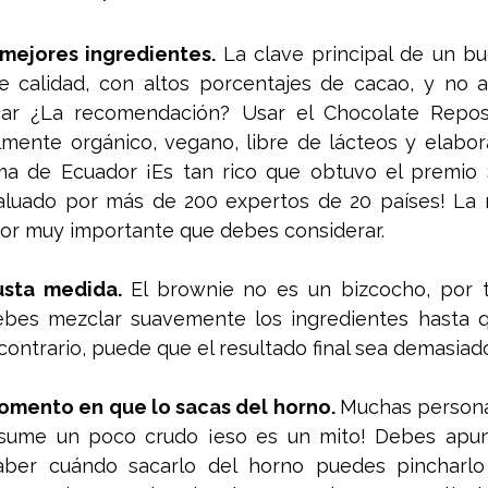
 mejores ingredientes.
 La clave principal de un b
e calidad, con altos porcentajes de cacao, y no a
ar ¿La recomendación? Usar el Chocolate Repost
lmente orgánico, vegano, libre de lácteos y elabor
ma de Ecuador ¡Es tan rico que obtuvo el premio S
aluado por más de 200 expertos de 20 países! La m
tor muy importante que debes considerar. 
usta medida. 
El brownie no es un bizcocho, por 
debes mezclar suavemente los ingredientes hasta q
ontrario, puede que el resultado final sea demasiad
omento en que lo sacas del horno. 
Muchas persona
sume un poco crudo ¡eso es un mito! Debes apun
ber cuándo sacarlo del horno puedes pincharlo 