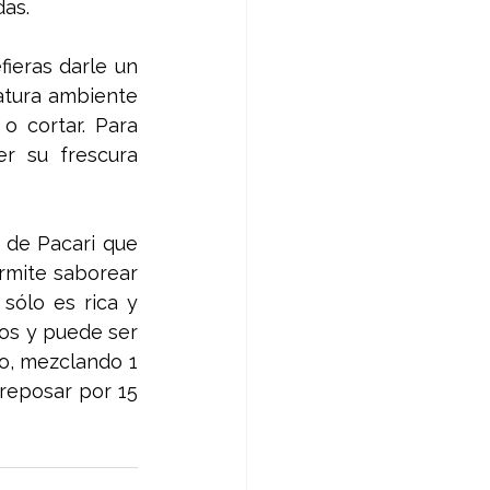
as. 
eras darle un 
atura ambiente 
o cortar. Para 
r su frescura 
 de Pacari que 
mite saborear 
sólo es rica y 
os y puede ser 
, mezclando 1 
reposar por 15 