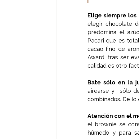
Elige siempre los
elegir chocolate d
predomina el azúc
Pacari que es tota
cacao fino de aro
Award, tras ser ev
calidad es otro fac
Bate sólo en la j
airearse y  sólo 
combinados. De lo c
Atención con el m
el brownie se con
húmedo y para sa