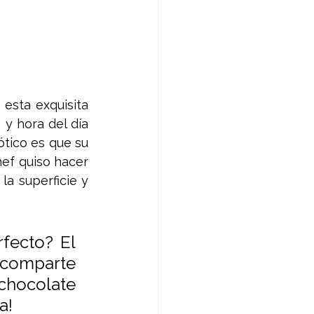
esta exquisita 
 hora del día 
tico es que su 
ef quiso hacer 
a superficie y 
fecto? El 
 comparte 
hocolate 
a!