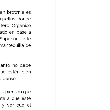
uen brownie es 
quellos donde 
ero Orgánico 
ado en base a 
uperior Taste 
antequilla de 
tanto no debe 
ue estén bien 
o denso. 
s piensan que 
ta a que esté 
y ver que el 