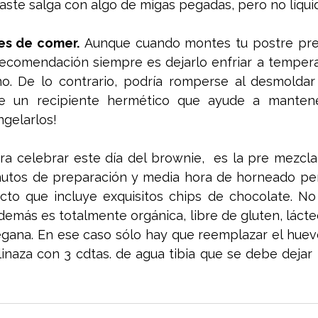
ste salga con algo de migas pegadas, pero no líquid
tes de comer.
 Aunque cuando montes tu postre prefi
 recomendación siempre es dejarlo enfriar a temper
no. De lo contrario, podría romperse al desmoldar 
ere un recipiente hermético que ayude a mantene
ngelarlos!
ra celebrar este día del brownie,  es la pre mezcla
utos de preparación y media hora de horneado per
cto que incluye exquisitos chips de chocolate. No 
además es totalmente orgánica, libre de gluten, lácte
gana. En ese caso sólo hay que reemplazar el huevo
linaza con 3 cdtas. de agua tibia que se debe dejar 