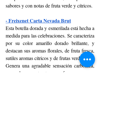
sabores y con notas de fruta verde y cítricos. 
- Freixenet Carta Nevada Brut
Esta botella dorada y esmerilada está hecha a 
medida para las celebraciones. Se caracteriza 
por su color amarillo dorado brillante, y 
destacan sus aromas florales, de fruta fresca, 
sutiles aromas cítricos y de frutas verdes. 
Genera una agradable sensación carbónica, 
posee buena estructura, es fresco y suave. 
Cuenta también con un buen equilibrio 
acidez-cuerpo, fresco en boca, dejando una 
agradable sensación de dulzor final. 
- Freixenet Cordón Rosado 
Se caracteriza por su color frutilla brillante, 
además de su aroma afrutado, de notas de 
frutas rojas, exóticas e higos secos. 