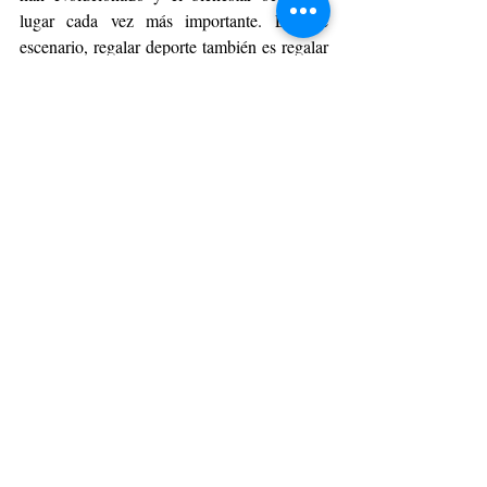
lugar cada vez más importante. En ese 
escenario, regalar deporte también es regalar 
energía, motivación y nuevas metas. Y para 
quienes encuentran en el running una parte 
fundamental de su rutina, contar con el 
equipamiento adecuado puede ser el impulso 
necesario para alcanzar su próximo desafío.
DÍA DEL PADRE
Entradas recientes
Ver todo