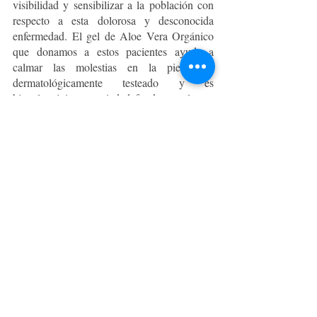
visibilidad y sensibilizar a la población con 
respecto a esta dolorosa y desconocida 
enfermedad.
El gel de Aloe Vera Orgánico
que donamos a estos pacientes ayuda a 
calmar las molestias en la piel, está 
dermatológicamente testeado y es 
hipoalergénico, propiedad fundamental para 
ellos”, sostiene Christian Estrada, fundador 
de Naturaloe.
Si quieres ayudar y mejorar la calidad de 
vida de diferentes personas con esta 
condición, puedes hacerlo obteniendo tu set 
solidario en 
www.naturaloe.cl
 o apoyar con 
un aporte mensual en la 
página
 de la 
fundación. 