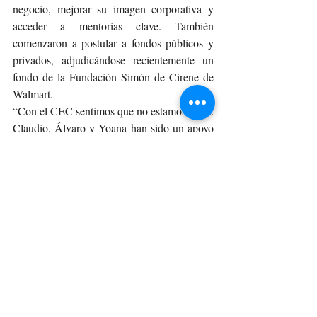
negocio, mejorar su imagen corporativa y 
acceder a mentorías clave. También 
comenzaron a postular a fondos públicos y 
privados, adjudicándose recientemente un 
fondo de la Fundación Simón de Cirene de 
Walmart.
“Con el CEC sentimos que no estamos solas. 
Claudio, Álvaro y Yoana han sido un apoyo 
fundamental. Si tengo dudas, recurro a ellos 
sin dudar. Nos han empujado a crecer, y ese 
empuje es invaluable”, comenta con gratitud.
Proyecciones y futuro
El futuro de Cyma Salud es prometedor. Con 
una mirada estratégica pero realista, planean 
seguir creciendo en la región y, en el 
mediano plazo, expandirse a otras zonas del 
país e incluso internacionalizar sus servicios.