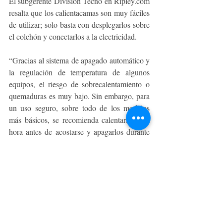
El subgerente División Tecno en Ripley.com 
resalta que los calientacamas son muy fáciles 
de utilizar; solo basta con desplegarlos sobre 
el colchón y conectarlos a la electricidad. 
“Gracias al sistema de apagado automático y 
la regulación de temperatura de algunos 
equipos, el riesgo de sobrecalentamiento o 
quemaduras es muy bajo. Sin embargo, para 
un uso seguro, sobre todo de los modelos 
más básicos, se recomienda calentarlos una 
hora antes de acostarse y apagarlos durante 
el sueño. Por otro lado, es importante seguir 
ciertos consejos que ayudan a su empleo 
prolongado, como evitar arrugar la manta 
para proteger los cables, sumado a revisarlo 
tras un largo periodo sin uso, asegurándose 
de que no haya agujeros ni cables dañados. 
Además, algo fundamental es no utilizarlo si 