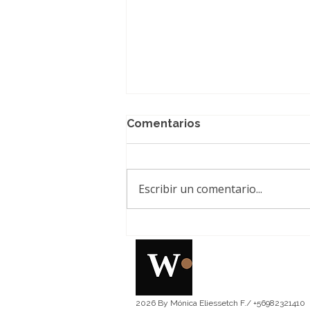
Comentarios
Escribir un comentario...
Xiaomi presenta
SkyNomad, una serie de
SUV inteligentes,
reconfigurables y
espaciosos
2026 By Mónica Eliessetch F./ +56982321410