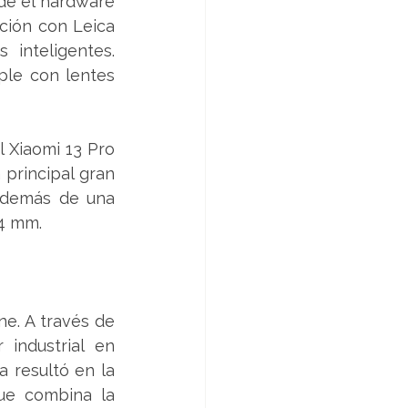
de el hardware 
ción con Leica 
inteligentes. 
le con lentes 
 Xiaomi 13 Pro 
rincipal gran 
demás de una 
14 mm.
e. A través de 
industrial en 
 resultó en la 
ue combina la 