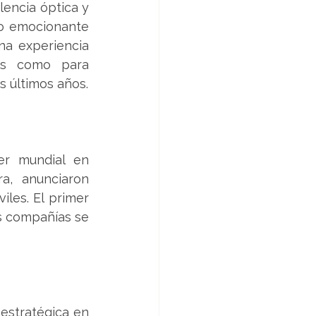
lo emocionante 
na experiencia 
os como para 
s últimos años.
r mundial en 
a, anunciaron 
les. El primer 
 compañías se 
estratégica en 