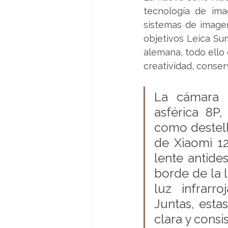
tecnología de ima
sistemas de imagen
objetivos Leica Su
alemana, todo ello 
creatividad, conser
La cámara p
asférica 8P
como destell
de Xiaomi 12
lente antide
borde de la l
luz infrarr
Juntas, esta
clara y consi