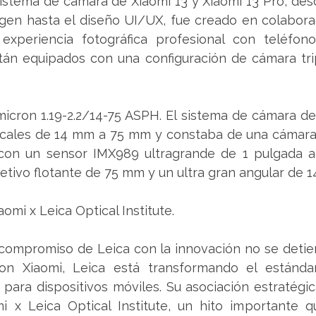
istema de cámara de Xiaomi 13 y Xiaomi 13 Pro, des
agen hasta el diseño UI/UX, fue creado en colabora
xperiencia fotográfica profesional con teléfonos 
án equipados con una configuración de cámara trip
icron 1.19-2.2/14-75 ASPH. El sistema de cámara del
ocales de 14 mm a 75 mm y constaba de una cámara p
on un sensor IMX989 ultragrande de 1 pulgada a
etivo flotante de 75 mm y un ultra gran angular de 
omi x Leica Optical Institute.
 compromiso de Leica con la innovación no se detien
on Xiaomi, Leica está transformando el estándar 
para dispositivos móviles. Su asociación estratégica
i x Leica Optical Institute, un hito importante q