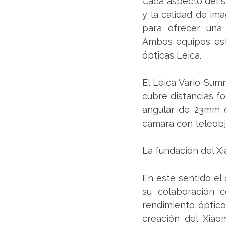
Cada aspecto del s
y la calidad de im
para ofrecer una e
Ambos equipos est
ópticas Leica.
El Leica Vario-Summ
cubre distancias f
angular de 23mm c
cámara con teleobj
La fundación del Xia
En este sentido el
su colaboración c
rendimiento óptico 
creación del Xiaom