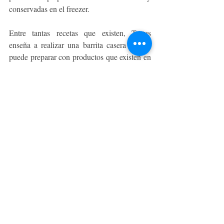
conservadas en el freezer.
Entre tantas recetas que existen, Tottus 
enseña a realizar una barrita casera que se 
puede preparar con productos que existen en 
el supermercado. El primer paso es cortar los 
frutos secos más grandes (nueces, castañas, 
almendras y maní tostado). Agregar cuatro 
cucharadas de avena arrollada junto con 
semillas hidratadas. Finalmente todo se une 
con miel y una clara de huevo, para luego 
decorar con coco rallado, chips de chocolate 
amargo, pasas de uva o ciruelas, cascaritas 
de naranja, canela, etc.
Todos los productos anteriormente 
mencionados, los podrás encontrar tanto en 
la App de delivery Tottus,  como en sus 