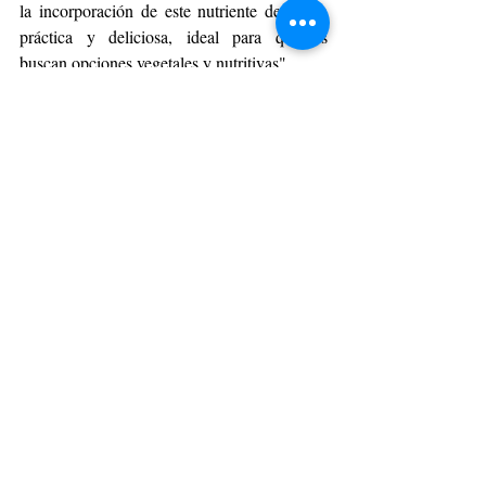
la incorporación de este nutriente de forma 
práctica y deliciosa, ideal para quienes 
buscan opciones vegetales y nutritivas".
La Chia Milk es mucho más que una 
deliciosa alternativa vegetal: es una forma 
sana e innovadora de transformar nuestra 
alimentación y cuidar el planeta.
GOURMET
Entradas recientes
Ver todo