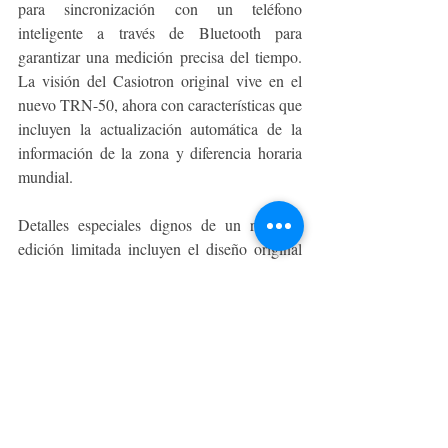
para sincronización con un teléfono 
inteligente a través de Bluetooth para 
garantizar una medición precisa del tiempo. 
La visión del Casiotron original vive en el 
nuevo TRN-50, ahora con características que 
incluyen la actualización automática de la 
información de la zona y diferencia horaria 
mundial.
Detalles especiales dignos de un reloj de 
edición limitada incluyen el diseño original 
de la tapa posterior con número de serie 
grabado y un embalaje especial hecho de 
materiales de papel para un bajo impacto 
ambiental.
Casio sigue comprometido con aprovechar 
sus capacidades originales de desarrollo de 
productos y tecnologías electrónicas para 