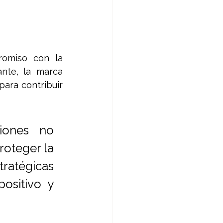
romiso con la 
nte, la marca 
ara contribuir 
iones no 
oteger la 
ratégicas 
sitivo y 