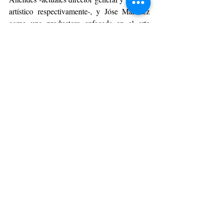
artístico respectivamente-, y Jóse Martínez 
como una productora enfocada en el arte 
circense. Son los precursores de este 
movimiento que nació en el Parque Forestal 
y que ha trabajado en la formación de varias 
generaciones de talentos creativos locales. 
Actualmente, cuentan con un equipo 
formado por profesionales de varias ramas 
relacionadas con el nuevo circo, y expertos 
en las áreas del arte, diseño, entretención y 
producción y su foco está en rescatar el 
juego, la entretención y las habilidades con 
activa participación familiar.
ESPACIO CORPORATIVO