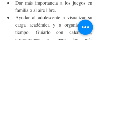
Dar más importancia a los juegos en 
familia o al aire libre.
Ayudar al adolescente a visualizar su 
carga académica y a organizarse a 
tiempo. Guiarlo con calendarios, 
cronogramas o, para los más 
tecnológicos, las alarmas en sus 
aparatos electrónicos (sin abusar de 
estos). Su planificación debe incluir 
estudio, descanso, amistades, deporte y 
familia.   
PEQUEÑO MUNDO
Entradas recientes
Ver todo