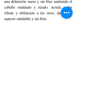
una definición suave y sin frizz nutriendo el 
cabello ondulado y rizado. Ayuda a dar 
rebote y definición a los rizos, dando un 
aspecto saludable y sin frizz.
Curl Reviver Styling Mousse:
 Este mousse 
para cabello rizado define y fija para crear 
rizos de aspecto natural que son agradables 
al tacto. Doma el frizz y brinda protección 
térmica. Es apropiado para todos los niveles 
de bucles y ondas, permitiendo crear 
peinados con cabello rizado suave. Para 
resultados óptimos, después de lavar con el 
champú y acondicionador Dream Curls, 
agita bien la lata y ponla boca abajo 
dispensando una pequeña cantidad de 
espuma en la palma de la mano. Distribuye 
uniformemente en el cabello mojado y luego 
estiliza con los dedos o usa una secadora con 