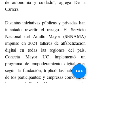
de autonomía y cuidado”, agrega De la 
Carrera.
Distintas iniciativas públicas y privadas han 
intentado revertir el rezago. El Servicio 
Nacional del Adulto Mayor (SENAMA) 
impulsó en 2024 talleres de alfabetización 
digital en todas las regiones del país; 
Conecta Mayor UC implementó un 
programa de empoderamiento digital que, 
según la fundación, triplicó las habilidades 
de los participantes; y empresas como Entel 
lanzaron el Fondo 55+ para promover la 
inclusión digital sénior. Sin embargo, la 
magnitud del desafío sigue siendo enorme: 
de acuerdo con Conecta Mayor UC, apenas 
un 5% de los mayores ha recibido 
capacitación digital formal.