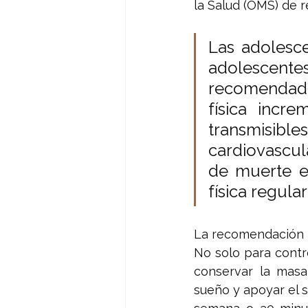
la Salud (OMS) de 
Las adolesce
adolescentes
recomendados
física incr
transmisibl
cardiovascul
de muerte en
física regula
La recomendación e
No solo para contro
conservar la masa 
sueño y apoyar el 