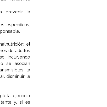
 prevenir la 
s específicas, 
sponsable.
nutrición: el 
nes de adultos 
o, incluyendo 
o se asocian 
smisibles, la 
, disminuir la 
eta: ejercicio 
ante y, si es 