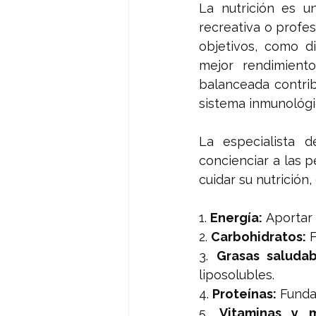
La nutrición es u
recreativa o profe
objetivos, como d
mejor rendimient
balanceada contribu
sistema inmunológi
La especialista 
concienciar a las 
cuidar su nutrición
1. 
Energía:
 Aportar 
2. 
Carbohidratos:
 
3. 
Grasas saludab
liposolubles.
4. 
Proteínas:
 Funda
5. 
Vitaminas y m