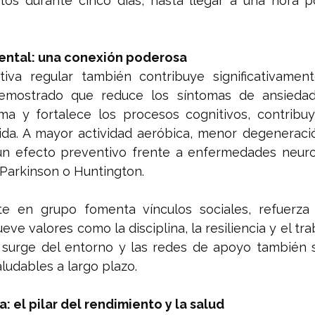
s durante cinco días, hasta llegar a una hora por 
ental: una conexión poderosa
iva regular también contribuye significativamente 
emostrado que reduce los síntomas de ansiedad 
ima y fortalece los procesos cognitivos, contribu
ida. A mayor actividad aeróbica, menor degeneració
un efecto preventivo frente a enfermedades neuro
 Parkinson o Huntington.
e en grupo fomenta vínculos sociales, refuerza 
e valores como la disciplina, la resiliencia y el trab
 surge del entorno y las redes de apoyo también s
ludables a largo plazo.
: el pilar del rendimiento y la salud