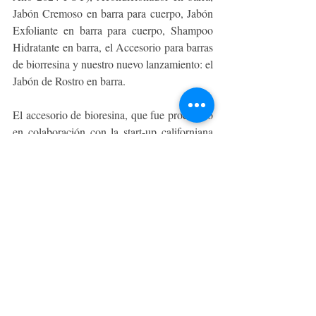
Jabón Cremoso en barra para cuerpo, Jabón 
Exfoliante en barra para cuerpo, Shampoo 
Hidratante en barra, el Accesorio para barras 
de biorresina y nuestro nuevo lanzamiento: el 
Jabón de Rostro en barra.
El accesorio de bioresina, que fue producido 
en colaboración con la start-up californiana 
Mango Materials, reconocida por su pionero 
desarrollo de nuevos materiales amigables 
con el ambiente, tiene un diseño exclusivo 
inspirado en su forma de huella que se 
produce mediante una tecnología inédita que 
captura el gas metano y lo transforma en 
bioresina, convirtiendo así un gas 
potencialmente nocivo, en un material 
compostable y biodegradable con el tiempo. 