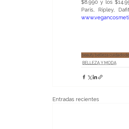
$8.990 y los $14.
www.vegancosmetic
beauty
belleza
cuidadode
BELLEZA Y MODA
Entradas recientes