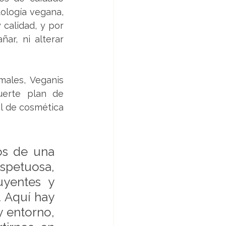
ología vegana, 
calidad, y por 
r, ni alterar 
ales, Veganis 
erte plan de 
l de cosmética 
s de una 
spetuosa, 
yentes y 
 Aquí hay 
 entorno, 