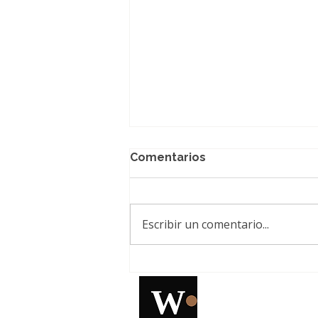
Comentarios
Escribir un comentario...
El paso que faltaba contra
las manchas: Natura
presenta una nueva
Esencia Multiaclaradora