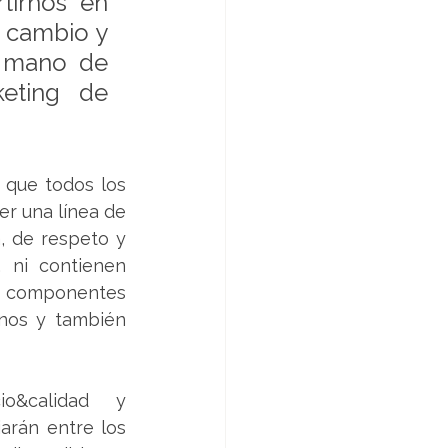
irnos en 
 cambio y 
 mano de 
eting de 
 que todos los 
r una línea de 
, de respeto y 
 ni contienen 
s componentes 
nos y también 
o&calidad y 
arán entre los 