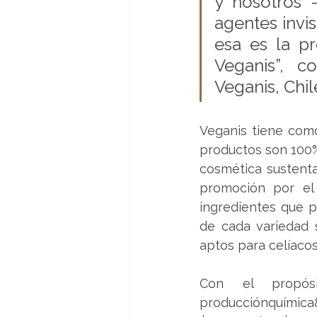
y nosotros 
agentes invis
esa es la p
Veganis”,
 co
Veganis, Chile
Veganis tiene como
productos son 100%
cosmética sustentab
promoción por el 
ingredientes que p
de cada variedad 
aptos para celíacos
Con el propósi
producciónquímica&