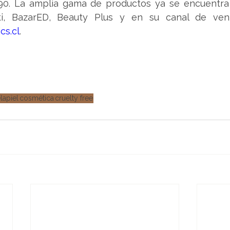
990. La amplia gama de productos ya se encuentra 
s.cl
.
lapiel
cosmética
cruelty free