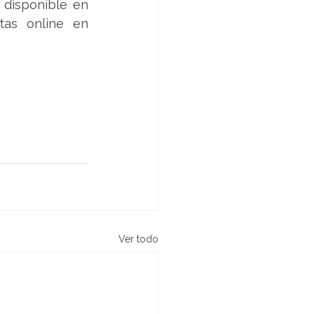
disponible en 
Paris, Ripley, Dafiti, BazarED, Beauty Plus y en su canal de ventas online en 
Ver todo