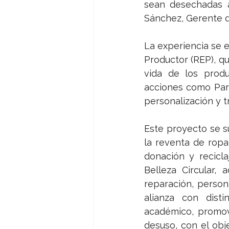
sean desechadas a
Sánchez, Gerente d
La experiencia se 
Productor (REP), qu
vida de los prod
acciones como Pari
personalización y t
Este proyecto se su
la reventa de rop
donación y recicl
Belleza Circular,
reparación, persona
alianza con disti
académico, promov
desuso, con el obje