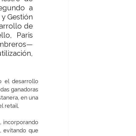
egundo a 
y Gestión
rrollo de 
o, Paris 
ombreros— 
ización, 
el desarrollo 
ndas ganadoras 
tanera, en una 
 retail.
, incorporando 
 evitando que 