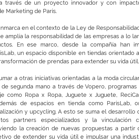
 través de un proyecto innovador y con impacto”,
e Marketing de Paris.
enmarca en el contexto de la Ley de Responsabilidad
e amplía la responsabilidad de las empresas a lo larg
uctos. En ese marco, desde la compañía han imp
sLab, un espacio disponible en tiendas orientado a 
ransformación de prendas para extender su vida útil.
mar a otras iniciativas orientadas a la moda circular
a de segunda mano a través de Vopero, programas d
aje como Ropa x Ropa, Juguete x Juguete, ReciCa
 además de espacios en tienda como ParisLab, or
lización y upcycling. A esto se suma el desarrollo d
ntos partners especializados y la vinculación 
iendo la creación de nuevas propuestas a partir 
tivo de extender su vida útil e impulsar una indust