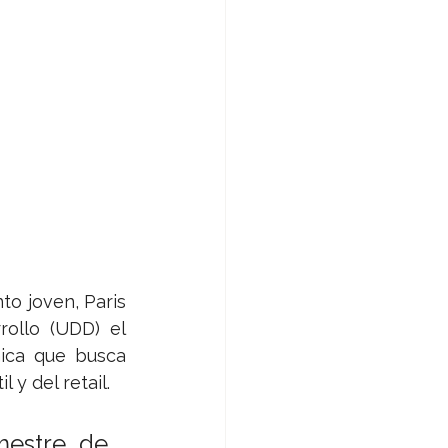
o joven, Paris 
ollo (UDD) el 
ica que busca 
 y del retail.
mestre de 