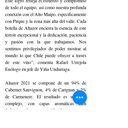
Este logro refleja el esfuerzo y compromiso 
de todo el equipo, así como nuestra profunda 
conexión con el Alto Maipo, específicamente 
con Pirque y la zona más alta del valle. Cada 
botella de Altazor encierra la esencia de este 
terroir excepcional y la dedicación, paciencia 
y pasión con la que trabajamos. Nos 
sentimos privilegiados de poder mostrar al 
mundo lo que Chile puede ofrecer a través 
de este vino”, comenta Rafael Urrejola 
Enólogo en jefe de Viña Undurraga.
Altazor 2021 se compone de un 94% de 
Cabernet Sauvignon, 4% de Carignan y 2% 
de Carmenere. El resultado es un vino 
complejo, con capas aromáticas bien 
definidas, frescura equilibrada, una gran 
estructura y concentración, todo en 
homenaje a la autenticidad del Alto Maipo.