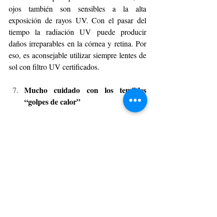
ojos también son sensibles a la alta 
exposición de rayos UV. Con el pasar del 
tiempo la radiación UV puede producir 
daños irreparables en la córnea y retina. Por 
eso, es aconsejable utilizar siempre lentes de 
sol con filtro UV certificados.
Mucho cuidado con los temibles 
“golpes de calor”
Aunque no lo creas, el golpe de calor es un 
trastorno ocasionado por el exceso de calor 
en el cuerpo, generalmente como 
consecuencia de la exposición prolongada a 
altas temperaturas o del esfuerzo físico en 
altas temperaturas. Si sospechas que alguien 
sufre de un golpe de calor, Intenta de 
inmediato refrescar con agua fría; moja a la 